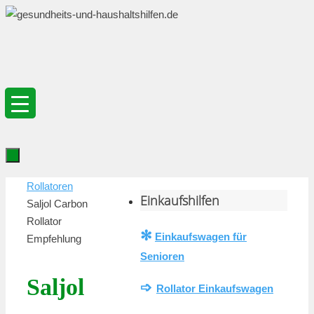
Zum
Inhalt
springen
Zum
Startseite
Rollatoren
Inhalt
Einkaufshilfen
Saljol Carbon
springen
Rollator
✻
Einkaufswagen für
Empfehlung
Senioren
Saljol
➩
Rollator Einkaufswagen