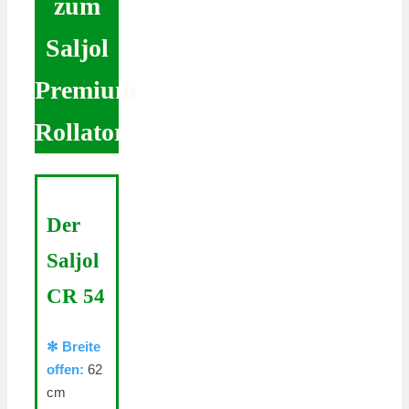
zum
Saljol
Premium
Rollator
Der
Saljol
CR 54
✻ Breite
offen:
62
cm