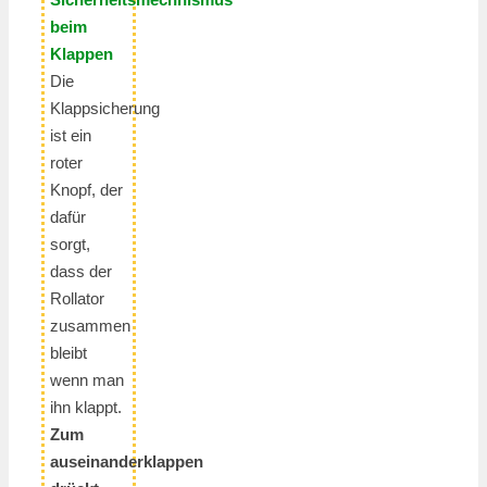
beim
Klappen
Die
Klappsicherung
ist ein
roter
Knopf, der
dafür
sorgt,
dass der
Rollator
zusammen
bleibt
wenn man
ihn klappt.
Zum
auseinanderklappen