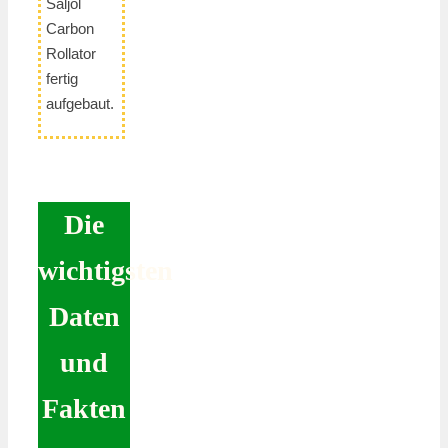
Saljol
Carbon
Rollator
fertig
aufgebaut.
Die
wichtigsten
Daten
und
Fakten