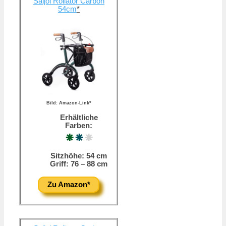
Saljol Rollator Carbon
54cm
*
Bild: Amazon-Link*
Erhältliche
Farben:
⁕
⁕
⁕
Sitzhöhe: 54 cm
Griff: 76 – 88 cm
Zu Amazon*