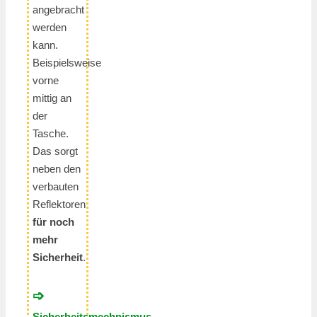
angebracht
werden
kann.
Beispielsweise
vorne
mittig an
der
Tasche.
Das sorgt
neben den
verbauten
Reflektoren
für noch
mehr
Sicherheit
.
➩
Sicherheitsmechnismus