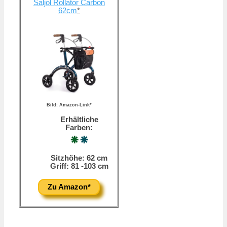
Saljol Rollator Carbon
62cm
*
Bild: Amazon-Link*
Erhältliche
Farben:
⁕
⁕
Sitzhöhe: 62 cm
Griff: 81 -103 cm
Zu Amazon*