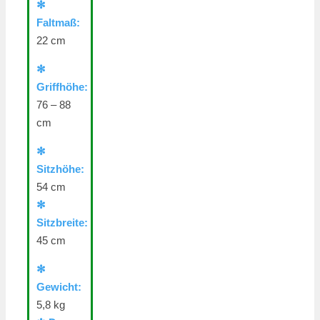
✻
Faltmaß:
22 cm
✻
Griffhöhe:
76 – 88
cm
✻
Sitzhöhe:
54 cm
✻
Sitzbreite:
45 cm
✻
Gewicht:
5,8 kg