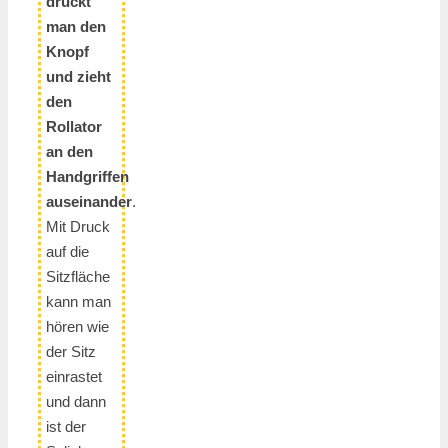
drückt
man den
Knopf
und zieht
den
Rollator
an den
Handgriffen
auseinander
.
Mit Druck
auf die
Sitzfläche
kann man
hören wie
der Sitz
einrastet
und dann
ist der