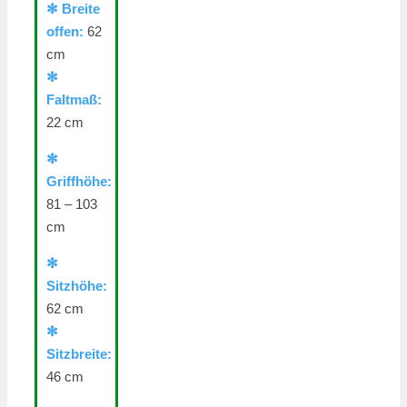
✻ Breite
offen:
62
cm
✻
Faltmaß:
22 cm
✻
Griffhöhe:
81 – 103
cm
✻
Sitzhöhe:
62 cm
✻
Sitzbreite:
46 cm