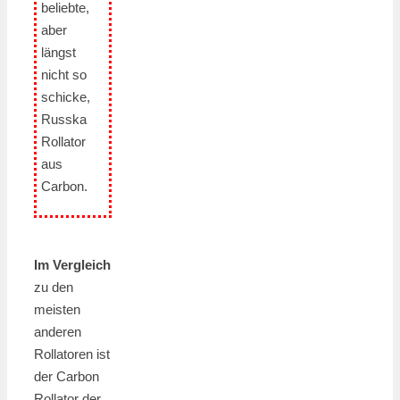
beliebte,
aber
längst
nicht so
schicke,
Russka
Rollator
aus
Carbon.
Im Vergleich
zu den
meisten
anderen
Rollatoren ist
der Carbon
Rollator der