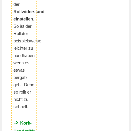
der
Rollwiderstand
einstellen
.
So ist der
Rollator
beispielsweise
leichter zu
handhaben
wenn es
etwas
bergab
geht. Denn
so rollt er
nicht zu
schnell.
➩
Kork-