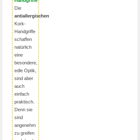
Handgriffe
Die
antiallergischen
Kork-
Handgriffe
schaffen
natürlich
eine
besondere,
edle Optik,
sind aber
auch
einfach
praktisch.
Denn sie
sind
angenehm
zu greifen