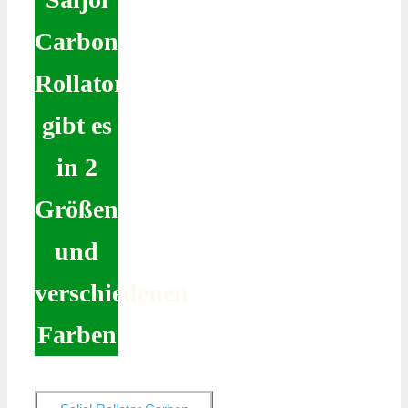
Carbon
Rollator
gibt es
in 2
Größen
und
verschiedenen
Farben