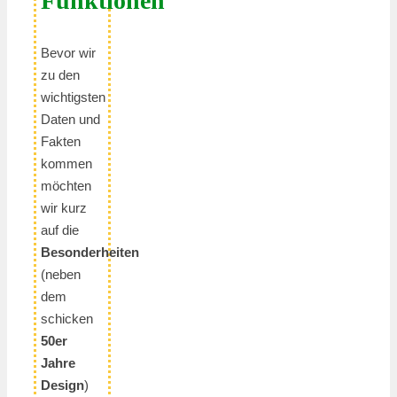
Funktionen
Bevor wir
zu den
wichtigsten
Daten und
Fakten
kommen
möchten
wir kurz
auf die
Besonderheiten
(neben
dem
schicken
50er
Jahre
Design
)