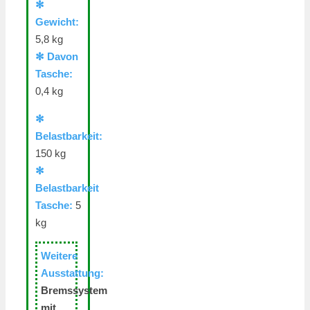
✻
Gewicht:
5,8 kg
✻ Davon
Tasche:
0,4 kg
✻
Belastbarkeit:
150 kg
✻
Belastbarkeit
Tasche:
5
kg
Weitere
Ausstattung:
Bremssystem
mit