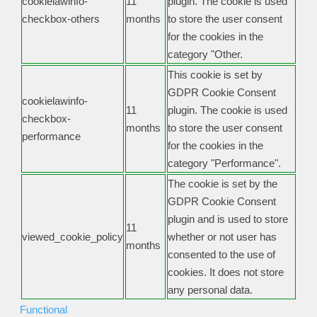
cookielawinfo-
11
plugin. The cookie is used
checkbox-others
months
to store the user consent
for the cookies in the
category "Other.
This cookie is set by
GDPR Cookie Consent
cookielawinfo-
11
plugin. The cookie is used
checkbox-
months
to store the user consent
performance
for the cookies in the
category "Performance".
The cookie is set by the
GDPR Cookie Consent
plugin and is used to store
11
viewed_cookie_policy
whether or not user has
months
consented to the use of
cookies. It does not store
any personal data.
Functional