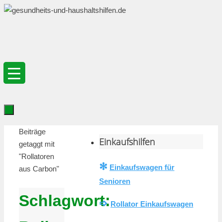
Zum
Inhalt
springen
Zum
Startseite
Beiträge
Inhalt
Einkaufshilfen
getaggt mit
springen
"Rollatoren
✻
Einkaufswagen für
aus Carbon"
Senioren
Schlagwort:
➩
Rollator Einkaufswagen